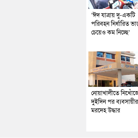
‘ঈদ যাত্রায় দু-একটি
পরিবহন নির্ধারিত ভা
চেয়েও কম নিচ্ছে’
নোয়াখালীতে নিখোঁজ
দুইদিন পর ব্যবসায়ীর
মরদেহ উদ্ধার