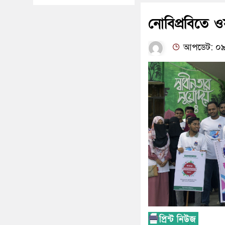
নোবিপ্রবিতে ওয়
আপডেট: ০৯:৩