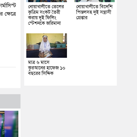
্মাসিস্ট
নোয়াখালীতে তেলের
নোয়াখালীতে বিদেশি
কৃত্রিম সংকট তৈরী
পিস্তলসহ দুই সন্ত্রাসী
ক্ষেত্রে
করায় দুই ফিলিং
গ্রেপ্তার
স্টেশনকে জরিমানা
মাত্র ৬ মাসে
কুরআনের হাফেজ ১০
বছরের সিদ্দিক