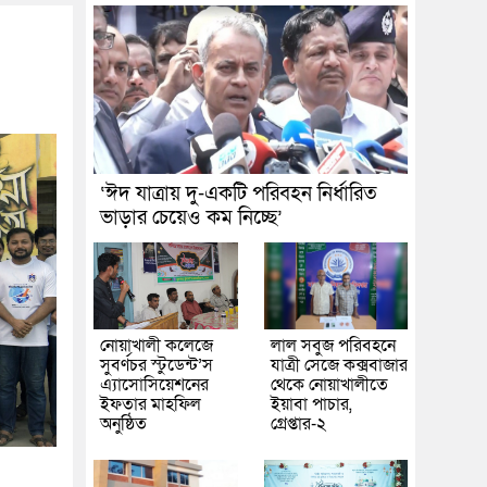
‘ঈদ যাত্রায় দু-একটি পরিবহন নির্ধারিত
ভাড়ার চেয়েও কম নিচ্ছে’
নোয়াখালী কলেজে
লাল সবুজ পরিবহনে
সুবর্ণচর স্টুডেন্ট’স
যাত্রী সেজে কক্সবাজার
এ্যাসোসিয়েশনের
থেকে নোয়াখালীতে
ইফতার মাহফিল
ইয়াবা পাচার,
অনুষ্ঠিত
গ্রেপ্তার-২