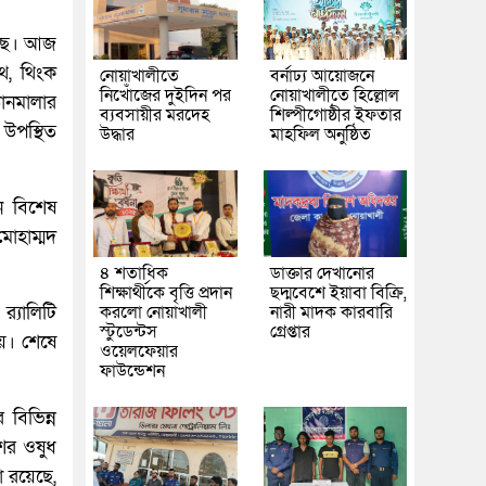
য়েছে। আজ
্থ, থিংক
নোয়াখালীতে
বর্নাঢ্য আয়োজনে
নিখোঁজের দুইদিন পর
নোয়াখালীতে হিল্লোল
ঠানমালার
ব্যবসায়ীর মরদেহ
শিল্পীগোষ্ঠীর ইফতার
 উপস্থিত
উদ্ধার
মাহফিল অনুষ্ঠিত
ে বিশেষ
মোহাম্মদ
৪ শতাধিক
ডাক্তার দেখানোর
শিক্ষার্থীকে বৃত্তি প্রদান
ছদ্মবেশে ইয়াবা বিক্রি,
করলো নোয়াখালী
নারী মাদক কারবারি
‌্যালিটি
স্টুডেন্টস
গ্রেপ্তার
হয়। শেষে
ওয়েলফেয়ার
ফাউন্ডেশন
 বিভিন্ন
শের ওষুধ
লো রয়েছে,