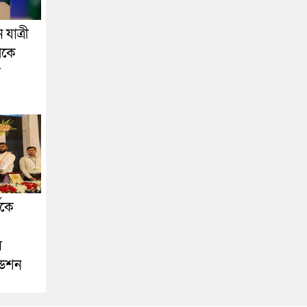
যাত্রী
েকে
া
ীকে
স
ডেশন