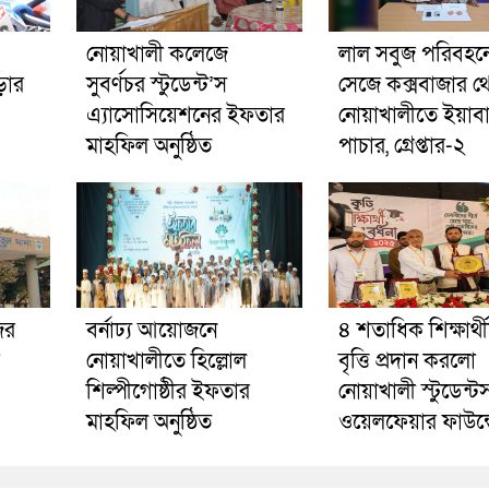
নোয়াখালী কলেজে
লাল সবুজ পরিবহনে 
ড়ার
সুবর্ণচর স্টুডেন্ট’স
সেজে কক্সবাজার থ
এ্যাসোসিয়েশনের ইফতার
নোয়াখালীতে ইয়াব
মাহফিল অনুষ্ঠিত
পাচার, গ্রেপ্তার-২
ের
বর্নাঢ্য আয়োজনে
৪ শতাধিক শিক্ষার্থ
নোয়াখালীতে হিল্লোল
বৃত্তি প্রদান করলো
শিল্পীগোষ্ঠীর ইফতার
নোয়াখালী স্টুডেন্ট
মাহফিল অনুষ্ঠিত
ওয়েলফেয়ার ফাউন্