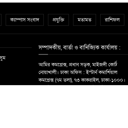
ক্যাম্পাস সংবাদ
প্রযুক্তি
মতামত
রাশিফল
সম্পাদকীয়, বার্তা ও বানিজ্যিক কার্যালয় :
সুম
আমির কমপ্লেক্স, প্রধান সড়ক, মাইজদী কোর্ট
নোয়াখালী। ঢাকা অফিস : ইস্টার্ন কমার্শিয়াল
কমপ্লেক্স (৭ম তলা), ৭৩ কাকরাইল, ঢাকা-১০০০।
মোবাইল : ০১৮১৮৯৬৮৮৪০ ই-মেইল:
newsdailynoakhalibarta@gmail.com