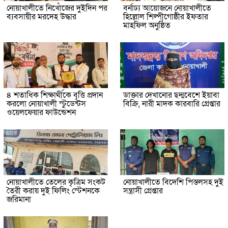
নোয়াখালীতে নিখোঁজের দুইদিন পর
বর্নাঢ্য আয়োজনে নোয়াখালীতে
ব্যবসায়ীর মরদেহ উদ্ধার
হিল্লোল শিল্পীগোষ্ঠীর ইফতার
মাহফিল অনুষ্ঠিত
৪ শতাধিক শিক্ষার্থীকে বৃত্তি প্রদান
ডাক্তার দেখানোর ছদ্মবেশে ইয়াবা
করলো নোয়াখালী স্টুডেন্টস
বিক্রি, নারী মাদক কারবারি গ্রেপ্তার
ওয়েলফেয়ার ফাউন্ডেশন
নোয়াখালীতে তেলের কৃত্রিম সংকট
নোয়াখালীতে বিদেশি পিস্তলসহ দুই
তৈরী করায় দুই ফিলিং স্টেশনকে
সন্ত্রাসী গ্রেপ্তার
জরিমানা