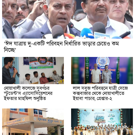
‘ঈদ যাত্রায় দু-একটি পরিবহন নির্ধারিত ভাড়ার চেয়েও কম
নিচ্ছে’
নোয়াখালী কলেজে সুবর্ণচর
লাল সবুজ পরিবহনে যাত্রী সেজে
স্টুডেন্ট’স এ্যাসোসিয়েশনের
কক্সবাজার থেকে নোয়াখালীতে
ইফতার মাহফিল অনুষ্ঠিত
ইয়াবা পাচার, গ্রেপ্তার-২