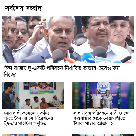
সর্বশেষ সংবাদ
‘ঈদ যাত্রায় দু-একটি পরিবহন নির্ধারিত ভাড়ার চেয়েও কম
নিচ্ছে’
নোয়াখালী কলেজে সুবর্ণচর
লাল সবুজ পরিবহনে যাত্রী সেজে
স্টুডেন্ট’স এ্যাসোসিয়েশনের
কক্সবাজার থেকে নোয়াখালীতে
ইফতার মাহফিল অনুষ্ঠিত
ইয়াবা পাচার, গ্রেপ্তার-২