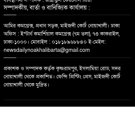
ব্যবস্থাপনা সম্পাদক : জান্নাতুল ফেরদৌস প্রিয়া
সম্পাদকীয়, বার্তা ও বানিজ্যিক কার্যালয় :
আমির কমপ্লেক্স, প্রধান সড়ক, মাইজদী কোর্ট নোয়াখালী। ঢাকা
অফিস : ইস্টার্ন কমার্শিয়াল কমপ্লেক্স (৭ম তলা), ৭৩ কাকরাইল,
ঢাকা-১০০০। মোবাইল : ০১৮১৮৯৬৮৮৪০ ই-মেইল:
newsdailynoakhalibarta@gmail.com
প্রকাশক ও সম্পাদক কর্তৃক কৃষ্ণরামপুর, ইসলামিয়া রোড, সদর
নোয়াখালী থেকে প্রকাশিত। ফেন্সি প্রিন্টিং প্রেস, মাইজদী কোর্ট
নোয়াখালী থেকে মুদ্রিত।
© All rights reserved ©
Best Web Design By
Trust Soft BD