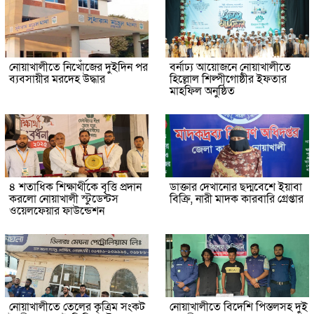
নোয়াখালীতে নিখোঁজের দুইদিন পর
বর্নাঢ্য আয়োজনে নোয়াখালীতে
ব্যবসায়ীর মরদেহ উদ্ধার
হিল্লোল শিল্পীগোষ্ঠীর ইফতার
মাহফিল অনুষ্ঠিত
৪ শতাধিক শিক্ষার্থীকে বৃত্তি প্রদান
ডাক্তার দেখানোর ছদ্মবেশে ইয়াবা
করলো নোয়াখালী স্টুডেন্টস
বিক্রি, নারী মাদক কারবারি গ্রেপ্তার
ওয়েলফেয়ার ফাউন্ডেশন
নোয়াখালীতে তেলের কৃত্রিম সংকট
নোয়াখালীতে বিদেশি পিস্তলসহ দুই