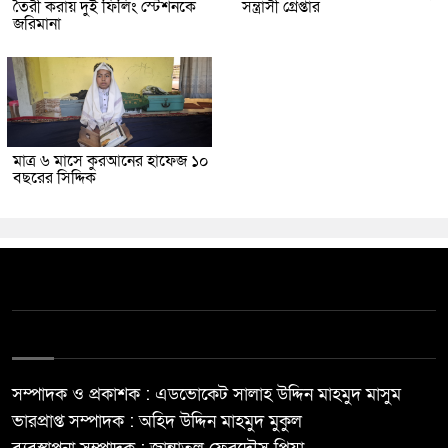
তৈরী করায় দুই ফিলিং স্টেশনকে
সন্ত্রাসী গ্রেপ্তার
জরিমানা
মাত্র ৬ মাসে কুরআনের হাফেজ ১০
বছরের সিদ্দিক
সম্পাদক ও প্রকাশক : এডভোকেট সালাহ উদ্দিন মাহমুদ মাসুম
ভারপ্রাপ্ত সম্পাদক : অহিদ উদ্দিন মাহমুদ মুকুল