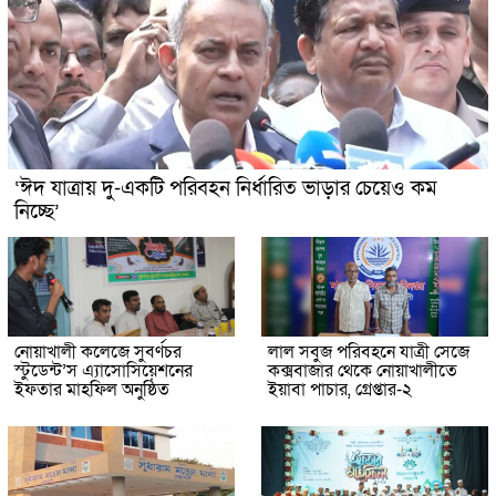
‘ঈদ যাত্রায় দু-একটি পরিবহন নির্ধারিত ভাড়ার চেয়েও কম
নিচ্ছে’
নোয়াখালী কলেজে সুবর্ণচর
লাল সবুজ পরিবহনে যাত্রী সেজে
স্টুডেন্ট’স এ্যাসোসিয়েশনের
কক্সবাজার থেকে নোয়াখালীতে
ইফতার মাহফিল অনুষ্ঠিত
ইয়াবা পাচার, গ্রেপ্তার-২