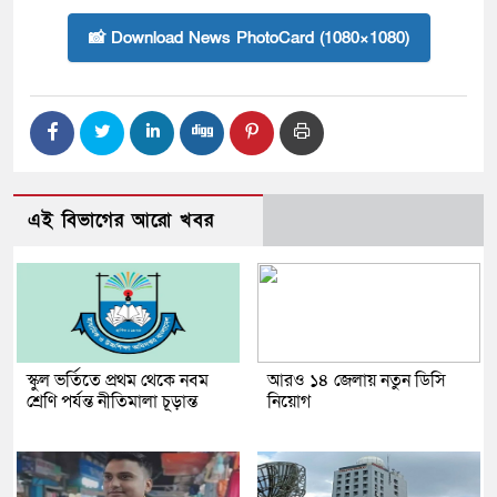
📸 Download News PhotoCard (1080×1080)
এই বিভাগের আরো খবর
স্কুল ভর্তিতে প্রথম থেকে নবম
আরও ১৪ জেলায় নতুন ডিসি
শ্রেণি পর্যন্ত নীতিমালা চূড়ান্ত
নিয়োগ