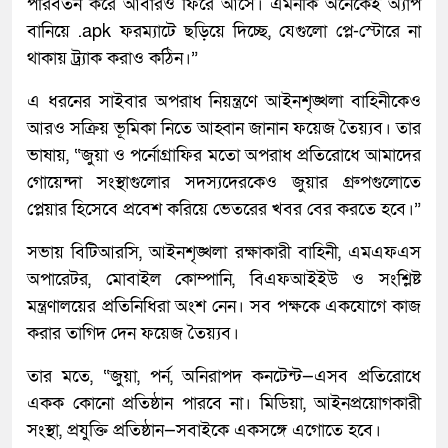
পরিবর্তন করে আবারও ফিরে আসে। এমনকি অনেকেই অ্যাপ
বানিয়ে .apk ফরম্যাটে ছড়িয়ে দিচ্ছে, যেগুলো প্লে-স্টোরে না
থাকায় ট্র্যাক করাও কঠিন।”
এ ধরনের সাইবার অপরাধ নিয়ন্ত্রণে আইনশৃঙ্খলা বাহিনীকেও
আরও সক্রিয় ভূমিকা নিতে আহ্বান জানান ফয়েজ তৈয়্যব। তার
ভাষায়, “জুয়া ও পর্নোগ্রাফির মতো অপরাধ প্রতিরোধে আমাদের
গোয়েন্দা সংস্থাগুলোর সদস্যদেরকেও জুয়ার গ্রুপগুলোতে
প্লেয়ার হিসেবে প্রবেশ করিয়ে ভেতরের খবর বের করতে হবে।”
সভায় বিটিআরসি, আইনশৃঙ্খলা রক্ষাকারী বাহিনী, এমএফএস
অপারেটর, মোবাইল কোম্পানি, বিএফআইইউ ও সংশ্লিষ্ট
মন্ত্রণালয়ের প্রতিনিধিরা অংশ নেন। সব পক্ষকে একযোগে কাজ
করার তাগিদ দেন ফয়েজ তৈয়্যব।
তার মতে, “জুয়া, পর্ন, অনিরাপদ কনটেন্ট—এসব প্রতিরোধে
একক কোনো প্রতিষ্ঠান পারবে না। মিডিয়া, আইনপ্রয়োগকারী
সংস্থা, প্রযুক্তি প্রতিষ্ঠান—সবাইকে একসঙ্গে এগোতে হবে।