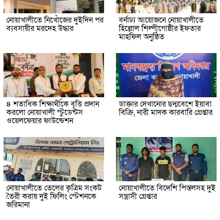
নোয়াখালীতে নিখোঁজের দুইদিন পর
বর্নাঢ্য আয়োজনে নোয়াখালীতে
ব্যবসায়ীর মরদেহ উদ্ধার
হিল্লোল শিল্পীগোষ্ঠীর ইফতার
মাহফিল অনুষ্ঠিত
৪ শতাধিক শিক্ষার্থীকে বৃত্তি প্রদান
ডাক্তার দেখানোর ছদ্মবেশে ইয়াবা
করলো নোয়াখালী স্টুডেন্টস
বিক্রি, নারী মাদক কারবারি গ্রেপ্তার
ওয়েলফেয়ার ফাউন্ডেশন
নোয়াখালীতে তেলের কৃত্রিম সংকট
নোয়াখালীতে বিদেশি পিস্তলসহ দুই
তৈরী করায় দুই ফিলিং স্টেশনকে
সন্ত্রাসী গ্রেপ্তার
জরিমানা