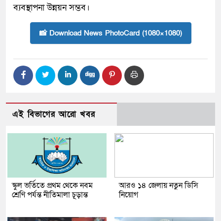
ব্যবস্থাপনা উন্নয়ন সম্ভব।
📸 Download News PhotoCard (1080×1080)
এই বিভাগের আরো খবর
স্কুল ভর্তিতে প্রথম থেকে নবম
আরও ১৪ জেলায় নতুন ডিসি
শ্রেণি পর্যন্ত নীতিমালা চূড়ান্ত
নিয়োগ