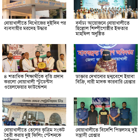
নোয়াখালীতে নিখোঁজের দুইদিন পর
বর্নাঢ্য আয়োজনে নোয়াখালীতে
ব্যবসায়ীর মরদেহ উদ্ধার
হিল্লোল শিল্পীগোষ্ঠীর ইফতার
মাহফিল অনুষ্ঠিত
৪ শতাধিক শিক্ষার্থীকে বৃত্তি প্রদান
ডাক্তার দেখানোর ছদ্মবেশে ইয়াবা
করলো নোয়াখালী স্টুডেন্টস
বিক্রি, নারী মাদক কারবারি গ্রেপ্তার
ওয়েলফেয়ার ফাউন্ডেশন
নোয়াখালীতে তেলের কৃত্রিম সংকট
নোয়াখালীতে বিদেশি পিস্তলসহ দুই
তৈরী করায় দুই ফিলিং স্টেশনকে
সন্ত্রাসী গ্রেপ্তার