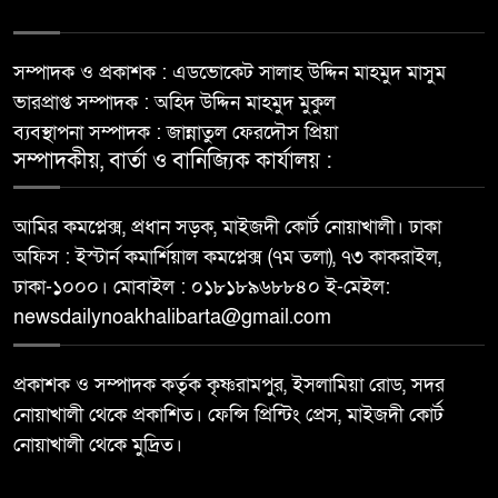
সম্পাদক ও প্রকাশক : এডভোকেট সালাহ উদ্দিন মাহমুদ মাসুম
ভারপ্রাপ্ত সম্পাদক : অহিদ উদ্দিন মাহমুদ মুকুল
ব্যবস্থাপনা সম্পাদক : জান্নাতুল ফেরদৌস প্রিয়া
সম্পাদকীয়, বার্তা ও বানিজ্যিক কার্যালয় :
আমির কমপ্লেক্স, প্রধান সড়ক, মাইজদী কোর্ট নোয়াখালী। ঢাকা
অফিস : ইস্টার্ন কমার্শিয়াল কমপ্লেক্স (৭ম তলা), ৭৩ কাকরাইল,
ঢাকা-১০০০। মোবাইল : ০১৮১৮৯৬৮৮৪০ ই-মেইল:
newsdailynoakhalibarta@gmail.com
প্রকাশক ও সম্পাদক কর্তৃক কৃষ্ণরামপুর, ইসলামিয়া রোড, সদর
নোয়াখালী থেকে প্রকাশিত। ফেন্সি প্রিন্টিং প্রেস, মাইজদী কোর্ট
নোয়াখালী থেকে মুদ্রিত।