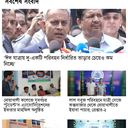
সর্বশেষ সংবাদ
‘ঈদ যাত্রায় দু-একটি পরিবহন নির্ধারিত ভাড়ার চেয়েও কম
নিচ্ছে’
নোয়াখালী কলেজে সুবর্ণচর
লাল সবুজ পরিবহনে যাত্রী সেজে
স্টুডেন্ট’স এ্যাসোসিয়েশনের
কক্সবাজার থেকে নোয়াখালীতে
ইফতার মাহফিল অনুষ্ঠিত
ইয়াবা পাচার, গ্রেপ্তার-২