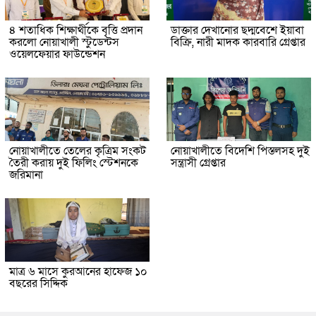
৪ শতাধিক শিক্ষার্থীকে বৃত্তি প্রদান
ডাক্তার দেখানোর ছদ্মবেশে ইয়াবা
করলো নোয়াখালী স্টুডেন্টস
বিক্রি, নারী মাদক কারবারি গ্রেপ্তার
ওয়েলফেয়ার ফাউন্ডেশন
নোয়াখালীতে তেলের কৃত্রিম সংকট
নোয়াখালীতে বিদেশি পিস্তলসহ দুই
তৈরী করায় দুই ফিলিং স্টেশনকে
সন্ত্রাসী গ্রেপ্তার
জরিমানা
মাত্র ৬ মাসে কুরআনের হাফেজ ১০
বছরের সিদ্দিক