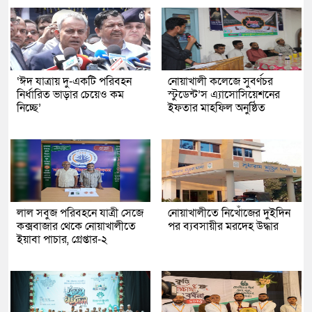
‘ঈদ যাত্রায় দু-একটি পরিবহন
নোয়াখালী কলেজে সুবর্ণচর
নির্ধারিত ভাড়ার চেয়েও কম
স্টুডেন্ট’স এ্যাসোসিয়েশনের
নিচ্ছে’
ইফতার মাহফিল অনুষ্ঠিত
লাল সবুজ পরিবহনে যাত্রী সেজে
নোয়াখালীতে নিখোঁজের দুইদিন
কক্সবাজার থেকে নোয়াখালীতে
পর ব্যবসায়ীর মরদেহ উদ্ধার
ইয়াবা পাচার, গ্রেপ্তার-২