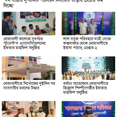
‘ঈদ যাত্রায় দু-একটি পরিবহন নির্ধারিত ভাড়ার চেয়েও কম
নিচ্ছে’
নোয়াখালী কলেজে সুবর্ণচর
লাল সবুজ পরিবহনে যাত্রী সেজে
স্টুডেন্ট’স এ্যাসোসিয়েশনের
কক্সবাজার থেকে নোয়াখালীতে
ইফতার মাহফিল অনুষ্ঠিত
ইয়াবা পাচার, গ্রেপ্তার-২
নোয়াখালীতে নিখোঁজের দুইদিন পর
বর্নাঢ্য আয়োজনে নোয়াখালীতে
ব্যবসায়ীর মরদেহ উদ্ধার
হিল্লোল শিল্পীগোষ্ঠীর ইফতার
মাহফিল অনুষ্ঠিত