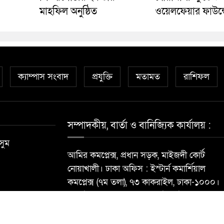
মাহফিল অনুষ্ঠিত
ওয়েলফেয়ার ফাউন্
ক্যাম্পাস সংবাদ
প্রযুক্তি
মতামত
রাশিফল
সম্পাদকীয়, বার্তা ও বানিজ্যিক কার্যালয় :
সুম
আমির কমপ্লেক্স, প্রধান সড়ক, মাইজদী কোর্ট
নোয়াখালী। ঢাকা অফিস : ইস্টার্ন কমার্শিয়াল
কমপ্লেক্স (৭ম তলা), ৭৩ কাকরাইল, ঢাকা-১০০০।
মোবাইল : ০১৮১৮৯৬৮৮৪০ ই-মেইল:
newsdailynoakhalibarta@gmail.com