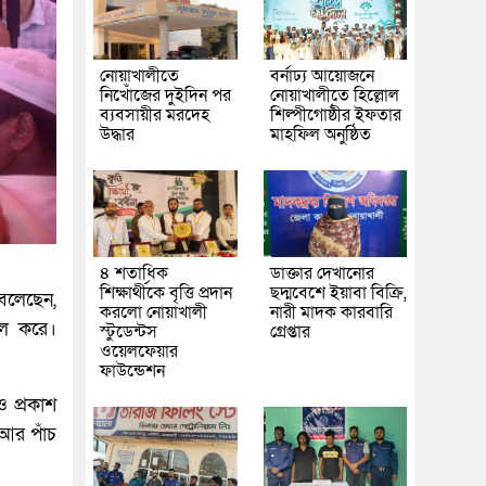
নোয়াখালীতে
বর্নাঢ্য আয়োজনে
নিখোঁজের দুইদিন পর
নোয়াখালীতে হিল্লোল
ব্যবসায়ীর মরদেহ
শিল্পীগোষ্ঠীর ইফতার
উদ্ধার
মাহফিল অনুষ্ঠিত
৪ শতাধিক
ডাক্তার দেখানোর
শিক্ষার্থীকে বৃত্তি প্রদান
ছদ্মবেশে ইয়াবা বিক্রি,
বলেছেন,
করলো নোয়াখালী
নারী মাদক কারবারি
খল করে।
স্টুডেন্টস
গ্রেপ্তার
ওয়েলফেয়ার
ফাউন্ডেশন
 প্রকাশ
আর পাঁচ