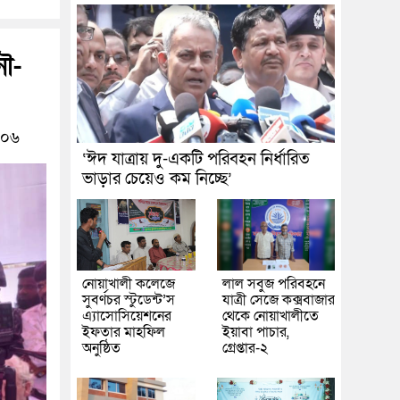
ৌ-
০৬
‘ঈদ যাত্রায় দু-একটি পরিবহন নির্ধারিত
ভাড়ার চেয়েও কম নিচ্ছে’
নোয়াখালী কলেজে
লাল সবুজ পরিবহনে
সুবর্ণচর স্টুডেন্ট’স
যাত্রী সেজে কক্সবাজার
এ্যাসোসিয়েশনের
থেকে নোয়াখালীতে
ইফতার মাহফিল
ইয়াবা পাচার,
অনুষ্ঠিত
গ্রেপ্তার-২