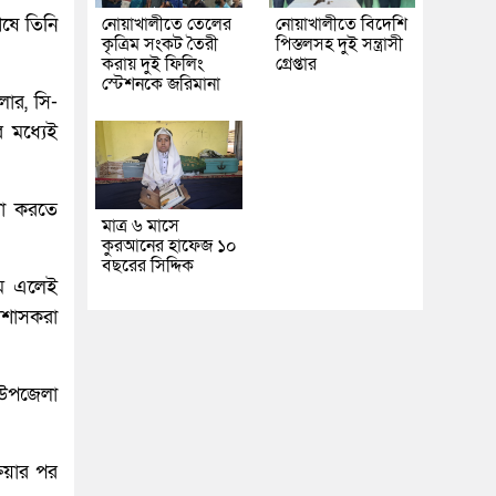
েষে তিনি
নোয়াখালীতে তেলের
নোয়াখালীতে বিদেশি
কৃত্রিম সংকট তৈরী
পিস্তলসহ দুই সন্ত্রাসী
করায় দুই ফিলিং
গ্রেপ্তার
স্টেশনকে জরিমানা
লার, সি-
র মধ্যেই
ণা করতে
মাত্র ৬ মাসে
কুরআনের হাফেজ ১০
বছরের সিদ্দিক
সুম এলেই
রশাসকরা
ে উপজেলা
রিয়ার পর