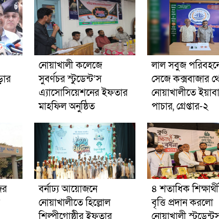
নোয়াখালী কলেজে
লাল সবুজ পরিবহনে 
ড়ার
সুবর্ণচর স্টুডেন্ট’স
সেজে কক্সবাজার থ
এ্যাসোসিয়েশনের ইফতার
নোয়াখালীতে ইয়াব
মাহফিল অনুষ্ঠিত
পাচার, গ্রেপ্তার-২
ের
বর্নাঢ্য আয়োজনে
৪ শতাধিক শিক্ষার্থ
নোয়াখালীতে হিল্লোল
বৃত্তি প্রদান করলো
শিল্পীগোষ্ঠীর ইফতার
নোয়াখালী স্টুডেন্ট