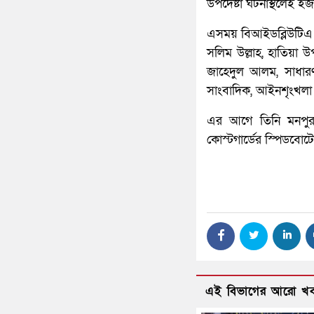
উপদেষ্টা ঘটনাস্থলেই ই
এসময় বিআইডব্লিউটিএ 
সলিম উল্লাহ, হাতিয়া উপ
জাহেদুল আলম, সাধারণ
সাংবাদিক, আইনশৃংখলা ব
এর আগে তিনি মনপুর
কোস্টগার্ডের স্পিডবোট
এই বিভাগের আরো খ