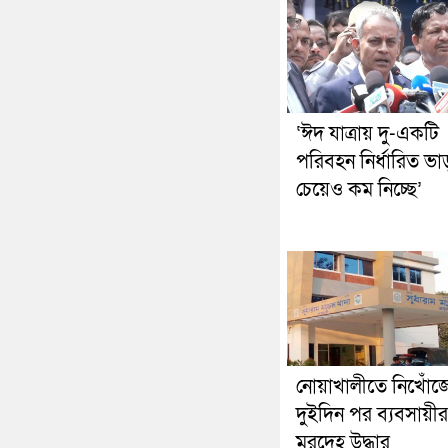
‘ঈদ যাত্রায় দু-একটি
পরিবহন নির্ধারিত ভা
চেয়েও কম নিচ্ছে’
নোয়াখালীতে নিখোঁজ
দুইদিন পর ব্যবসায়ীর
মরদেহ উদ্ধার