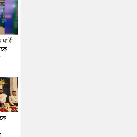
যাত্রী
েকে
া
ীকে
স