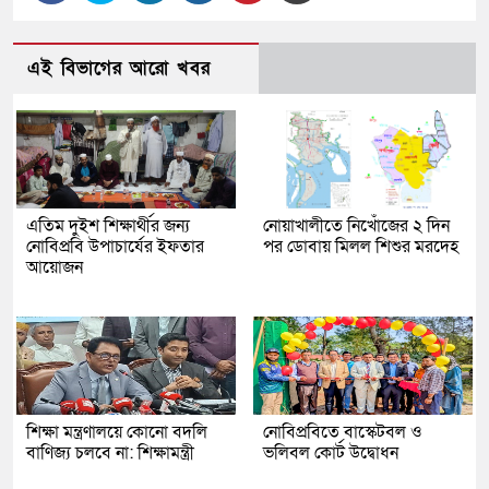
এই বিভাগের আরো খবর
এতিম দুইশ শিক্ষার্থীর জন্য
নোয়াখালীতে নিখোঁজের ২ দিন
নোবিপ্রবি উপাচার্যের ইফতার
পর ডোবায় মিলল শিশুর মরদেহ
আয়োজন
শিক্ষা মন্ত্রণালয়ে কোনো বদলি
নোবিপ্রবিতে বাস্কেটবল ও
বাণিজ্য চলবে না: শিক্ষামন্ত্রী
ভলিবল কোর্ট উদ্বোধন