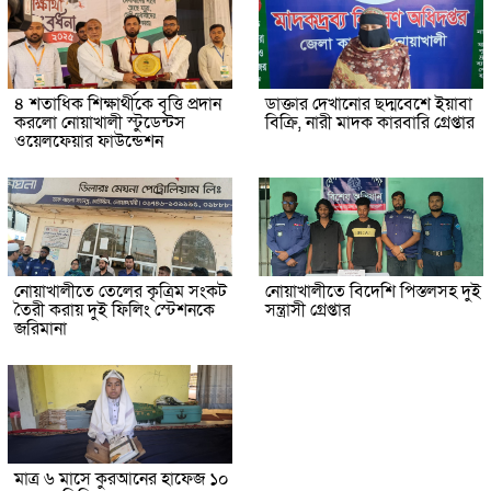
৪ শতাধিক শিক্ষার্থীকে বৃত্তি প্রদান
ডাক্তার দেখানোর ছদ্মবেশে ইয়াবা
করলো নোয়াখালী স্টুডেন্টস
বিক্রি, নারী মাদক কারবারি গ্রেপ্তার
ওয়েলফেয়ার ফাউন্ডেশন
নোয়াখালীতে তেলের কৃত্রিম সংকট
নোয়াখালীতে বিদেশি পিস্তলসহ দুই
তৈরী করায় দুই ফিলিং স্টেশনকে
সন্ত্রাসী গ্রেপ্তার
জরিমানা
মাত্র ৬ মাসে কুরআনের হাফেজ ১০