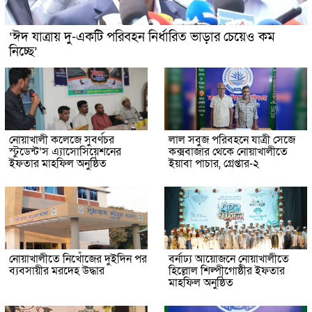
‘ঈদ যাত্রায় দু-একটি পরিবহন নির্ধারিত ভাড়ার চেয়েও কম
নিচ্ছে’
নোয়াখালী কলেজে সুবর্ণচর
লাল সবুজ পরিবহনে যাত্রী সেজে
স্টুডেন্ট’স এ্যাসোসিয়েশনের
কক্সবাজার থেকে নোয়াখালীতে
ইফতার মাহফিল অনুষ্ঠিত
ইয়াবা পাচার, গ্রেপ্তার-২
নোয়াখালীতে নিখোঁজের দুইদিন পর
বর্নাঢ্য আয়োজনে নোয়াখালীতে
ব্যবসায়ীর মরদেহ উদ্ধার
হিল্লোল শিল্পীগোষ্ঠীর ইফতার
মাহফিল অনুষ্ঠিত