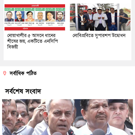
নোয়াখালীর ৫ আসনে ধানের
নোবিপ্রবিতে সুপারশপ উদ্বোধন
শীষের জয়, একটিতে এনসিপি
বিজয়ী
সর্বাধিক পঠিত
সর্বশেষ সংবাদ