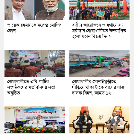
তারেক রহমানকে নরেন্দ্র মোদির
বর্ণাঢ্য আয়োজনে ও যথাযোগ্য
ফোন
মর্যাদায় নোয়াখালীতে উদযাপিত
হলো মহান বিজয় দিবস
নোয়াখালীতে এবি পার্টির
নোয়াখালীর সোনাইমুড়ীতে
সংগঠকদের মতবিনিময় সভা
দাঁড়িয়ে থাকা ট্রাকে বাসের ধাক্কা,
অনুষ্ঠিত
চালক নিহত, আহত ১২