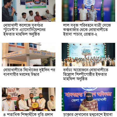
নোয়াখালী কলেজে সুবর্ণচর
লাল সবুজ পরিবহনে যাত্রী সেজে
স্টুডেন্ট’স এ্যাসোসিয়েশনের
কক্সবাজার থেকে নোয়াখালীতে
ইফতার মাহফিল অনুষ্ঠিত
ইয়াবা পাচার, গ্রেপ্তার-২
নোয়াখালীতে নিখোঁজের দুইদিন পর
বর্নাঢ্য আয়োজনে নোয়াখালীতে
ব্যবসায়ীর মরদেহ উদ্ধার
হিল্লোল শিল্পীগোষ্ঠীর ইফতার
মাহফিল অনুষ্ঠিত
৪ শতাধিক শিক্ষার্থীকে বৃত্তি প্রদান
ডাক্তার দেখানোর ছদ্মবেশে ইয়াবা