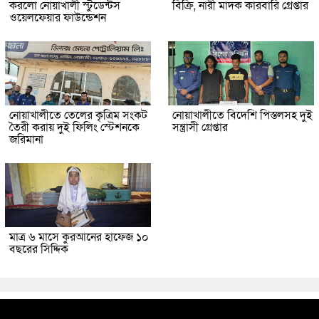
করলো নোয়াখালী স্টুডেন্টস
বিক্রি, নারী মাদক কারবারি গ্রেপ্তার
ওয়েলফেয়ার ফাউন্ডেশন
নোয়াখালীতে তেলের কৃত্রিম সংকট
নোয়াখালীতে বিদেশি পিস্তলসহ দুই
তৈরী করায় দুই ফিলিং স্টেশনকে
সন্ত্রাসী গ্রেপ্তার
জরিমানা
মাত্র ৬ মাসে কুরআনের হাফেজ ১০
বছরের সিদ্দিক