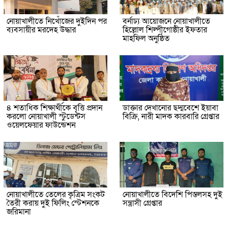
নোয়াখালীতে নিখোঁজের দুইদিন পর
বর্নাঢ্য আয়োজনে নোয়াখালীতে
ব্যবসায়ীর মরদেহ উদ্ধার
হিল্লোল শিল্পীগোষ্ঠীর ইফতার
মাহফিল অনুষ্ঠিত
৪ শতাধিক শিক্ষার্থীকে বৃত্তি প্রদান
ডাক্তার দেখানোর ছদ্মবেশে ইয়াবা
করলো নোয়াখালী স্টুডেন্টস
বিক্রি, নারী মাদক কারবারি গ্রেপ্তার
ওয়েলফেয়ার ফাউন্ডেশন
নোয়াখালীতে তেলের কৃত্রিম সংকট
নোয়াখালীতে বিদেশি পিস্তলসহ দুই
তৈরী করায় দুই ফিলিং স্টেশনকে
সন্ত্রাসী গ্রেপ্তার
জরিমানা