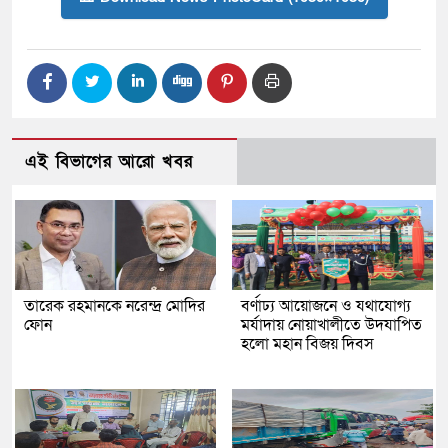
এই বিভাগের আরো খবর
তারেক রহমানকে নরেন্দ্র মোদির
বর্ণাঢ্য আয়োজনে ও যথাযোগ্য
ফোন
মর্যাদায় নোয়াখালীতে উদযাপিত
হলো মহান বিজয় দিবস