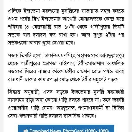
এদিকে ইজতেমা ময়দানের মুসল্লিদের যাতায়াত সহজ করতে
প্রথম পর্বের বিশ্ব ইজতেমার আখেরি মোনাজাতকে কেন্দ্র করে
শনিবার (৩ ফেব্রুয়ারি) রাত ১০টা থেকে গাজীপুরের তিনটি
সড়কে যান চলাচল বন্ধ রাখা হয়। আজ দুপুর ২টার পর
সড়কগুলো আবার খুলে দেওয়া হবে।
সড়ক তিনটি হলো, ঢাকা-ময়মনসিংহ মহাসড়কের আবদুল্লাহপুর
থেকে গাজীপুরের ভোগড়া বাইপাস, টঙ্গী-ঘোড়াশাল আঞ্চলিক
সড়কের মিরের বাজার থেকে টঙ্গীর স্টেশন রোড পর্যন্ত এবং
রাজধানী ঢাকার কামারপাড়া মোড় থেকে টঙ্গীর মন্নুগেট সড়ক।
সিদ্ধান্ত অনুযায়ী, এসব সড়কে ইজতেমার মুসল্লি বহনকারী
যানবাহন ছাড়া অন্য কোনো গাড়ি চলতে পারবে না। তবে জরুরি
প্রয়োজনীয় গাড়ি যেমন- অ্যাম্বুলেন্স, গণমাধ্যমকর্মী বা বিভিন্ন
সেবা প্রদানকারী গাড়ি চলাচল স্বাভাবিক থাকবে।
📸 Download News PhotoCard (1080×1080)