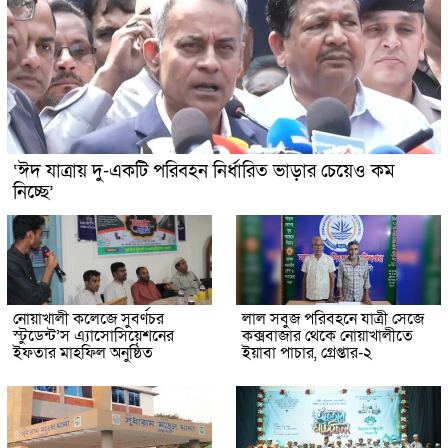
‘ঈদ যাত্রায় দু-একটি পরিবহন নির্ধারিত ভাড়ার চেয়েও কম
নিচ্ছে’
নোয়াখালী কলেজে সুবর্ণচর
লাল সবুজ পরিবহনে যাত্রী সেজে
স্টুডেন্ট’স এ্যাসোসিয়েশনের
কক্সবাজার থেকে নোয়াখালীতে
ইফতার মাহফিল অনুষ্ঠিত
ইয়াবা পাচার, গ্রেপ্তার-২