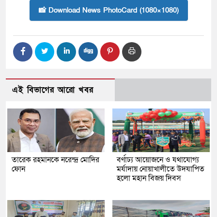
📸 Download News PhotoCard (1080×1080)
এই বিভাগের আরো খবর
তারেক রহমানকে নরেন্দ্র মোদির
বর্ণাঢ্য আয়োজনে ও যথাযোগ্য
ফোন
মর্যাদায় নোয়াখালীতে উদযাপিত
হলো মহান বিজয় দিবস