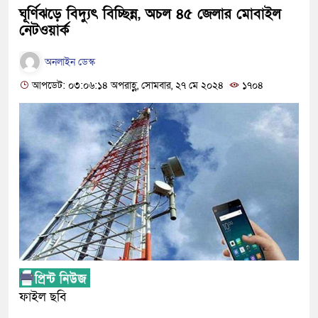
ঘূর্ণিঝড়ে বিদ্যুৎ বিচ্ছিন্ন, অচল ৪৫ জেলার মোবাইল
নেটওয়ার্ক
অনলাইন ডেস্ক
আপডেট: ০৩:০৬:১৪ অপরাহ্ণ, সোমবার, ২৭ মে ২০২৪
১৭০৪
ফাইল ছবি