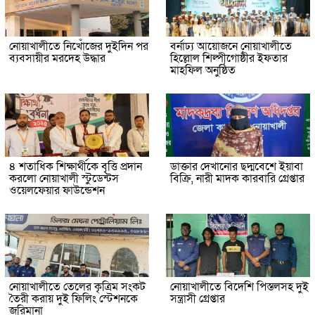
নোয়াখালীতে নিখোঁজের দুইদিন পর
বর্নাঢ্য আয়োজনে নোয়াখালীতে
ব্যবসায়ীর মরদেহ উদ্ধার
হিল্লোল শিল্পীগোষ্ঠীর ইফতার
মাহফিল অনুষ্ঠিত
৪ শতাধিক শিক্ষার্থীকে বৃত্তি প্রদান
ডাক্তার দেখানোর ছদ্মবেশে ইয়াবা
করলো নোয়াখালী স্টুডেন্টস
বিক্রি, নারী মাদক কারবারি গ্রেপ্তার
ওয়েলফেয়ার ফাউন্ডেশন
নোয়াখালীতে তেলের কৃত্রিম সংকট
নোয়াখালীতে বিদেশি পিস্তলসহ দুই
তৈরী করায় দুই ফিলিং স্টেশনকে
সন্ত্রাসী গ্রেপ্তার
জরিমানা