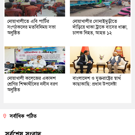
নোয়াখালীতে এবি পার্টির
নোয়াখালীর সোনাইমুড়ীতে
সংগঠকদের মতবিনিময় সভা
দাঁড়িয়ে থাকা ট্রাকে বাসের ধাক্কা,
অনুষ্ঠিত
চালক নিহত, আহত ১২
নোয়াখালী কলেজের একাদশ
বাংলাদেশ ও যুক্তরাষ্ট্রের স্বার্থ
শ্রেণির শিক্ষার্থীদের নবীন বরণ
কাছাকাছি: প্রধান উপদেষ্টা
অনুষ্ঠিত
সর্বাধিক পঠিত
সর্বশেষ সংবাদ