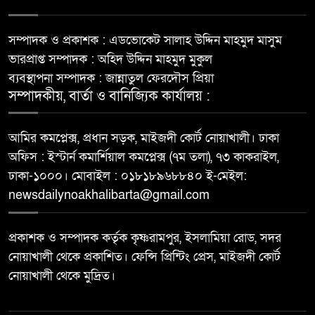
সম্পাদক ও প্রকাশক : এডভোকেট সালাহ উদ্দিন মাহমুদ মাসুম
ভারপ্রাপ্ত সম্পাদক : অহিদ উদ্দিন মাহমুদ মুকুল
ব্যবস্থাপনা সম্পাদক : জান্নাতুল ফেরদৌস প্রিয়া
সম্পাদকীয়, বার্তা ও বানিজ্যিক কার্যালয় :
আমির কমপ্লেক্স, প্রধান সড়ক, মাইজদী কোর্ট নোয়াখালী। ঢাকা
অফিস : ইস্টার্ন কমার্শিয়াল কমপ্লেক্স (৭ম তলা), ৭৩ কাকরাইল,
ঢাকা-১০০০। মোবাইল : ০১৮১৮৯৬৮৮৪০ ই-মেইল:
newsdailynoakhalibarta@gmail.com
প্রকাশক ও সম্পাদক কর্তৃক কৃষ্ণরামপুর, ইসলামিয়া রোড, সদর
নোয়াখালী থেকে প্রকাশিত। ফেন্সি প্রিন্টিং প্রেস, মাইজদী কোর্ট
নোয়াখালী থেকে মুদ্রিত।