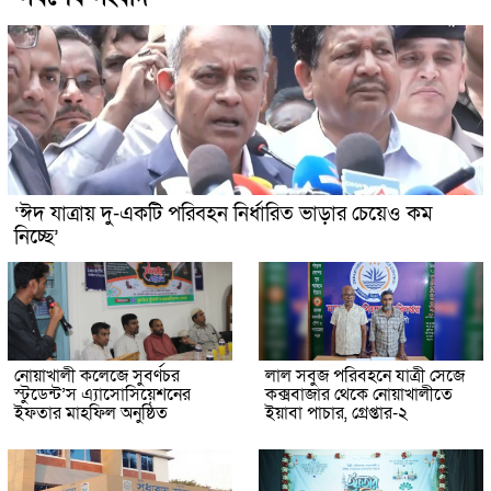
‘ঈদ যাত্রায় দু-একটি পরিবহন নির্ধারিত ভাড়ার চেয়েও কম
নিচ্ছে’
নোয়াখালী কলেজে সুবর্ণচর
লাল সবুজ পরিবহনে যাত্রী সেজে
স্টুডেন্ট’স এ্যাসোসিয়েশনের
কক্সবাজার থেকে নোয়াখালীতে
ইফতার মাহফিল অনুষ্ঠিত
ইয়াবা পাচার, গ্রেপ্তার-২