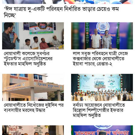
‘ঈদ যাত্রায় দু-একটি পরিবহন নির্ধারিত ভাড়ার চেয়েও কম
নিচ্ছে’
নোয়াখালী কলেজে সুবর্ণচর
লাল সবুজ পরিবহনে যাত্রী সেজে
স্টুডেন্ট’স এ্যাসোসিয়েশনের
কক্সবাজার থেকে নোয়াখালীতে
ইফতার মাহফিল অনুষ্ঠিত
ইয়াবা পাচার, গ্রেপ্তার-২
নোয়াখালীতে নিখোঁজের দুইদিন পর
বর্নাঢ্য আয়োজনে নোয়াখালীতে
ব্যবসায়ীর মরদেহ উদ্ধার
হিল্লোল শিল্পীগোষ্ঠীর ইফতার
মাহফিল অনুষ্ঠিত