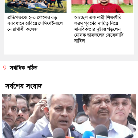
প্রতিপক্ষকে ২-০ গোলের বড়
অস্বচ্ছল এক নারী শিক্ষার্থীর
ব্যাবধানে হারিয়ে সেমিফাইনালে
ফরম পূরণের দায়িত্ব নিয়ে
নোয়াখালী কলেজ
মানবিকতার দৃষ্টান্ত গড়লেন
নোসক ছাত্রদলের সেক্রেটারি
নাবিল
সর্বাধিক পঠিত
সর্বশেষ সংবাদ