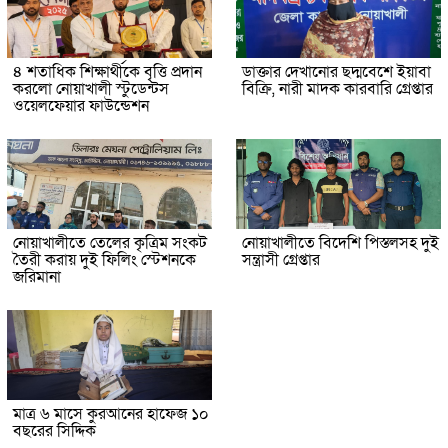
৪ শতাধিক শিক্ষার্থীকে বৃত্তি প্রদান
ডাক্তার দেখানোর ছদ্মবেশে ইয়াবা
করলো নোয়াখালী স্টুডেন্টস
বিক্রি, নারী মাদক কারবারি গ্রেপ্তার
ওয়েলফেয়ার ফাউন্ডেশন
নোয়াখালীতে তেলের কৃত্রিম সংকট
নোয়াখালীতে বিদেশি পিস্তলসহ দুই
তৈরী করায় দুই ফিলিং স্টেশনকে
সন্ত্রাসী গ্রেপ্তার
জরিমানা
মাত্র ৬ মাসে কুরআনের হাফেজ ১০
বছরের সিদ্দিক