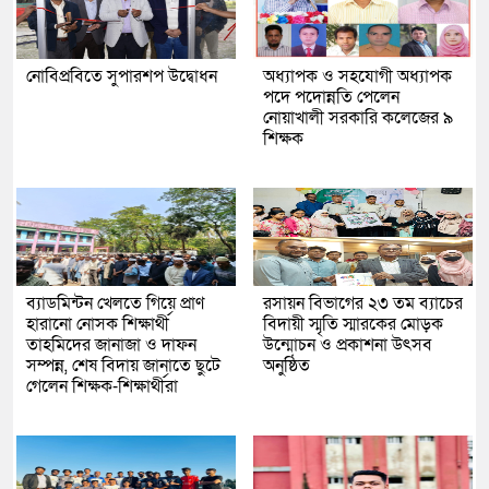
নোবিপ্রবিতে সুপারশপ উদ্বোধন
অধ্যাপক ও সহযোগী অধ্যাপক
পদে পদোন্নতি পেলেন
নোয়াখালী সরকারি কলেজের ৯
শিক্ষক
ব্যাডমিন্টন খেলতে গিয়ে প্রাণ
রসায়ন বিভাগের ২৩ তম ব্যাচের
হারানো নোসক শিক্ষার্থী
বিদায়ী স্মৃতি স্মারকের মোড়ক
তাহমিদের জানাজা ও দাফন
উন্মোচন ও প্রকাশনা উৎসব
সম্পন্ন, শেষ বিদায় জানাতে ছুটে
অনুষ্ঠিত
গেলেন শিক্ষক-শিক্ষার্থীরা