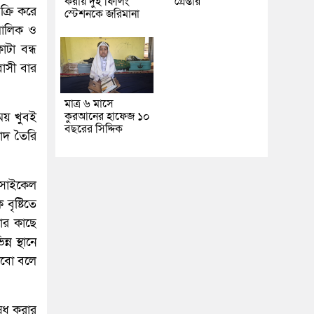
করায় দুই ফিলিং
গ্রেপ্তার
ক্রি করে
স্টেশনকে জরিমানা
মালিক ও
টা বন্ধ
াসী বার
মাত্র ৬ মাসে
কুরআনের হাফেজ ১০
সময় খুবই
বছরের সিদ্দিক
ঁদ তৈরি
রসাইকেল
বৃষ্টিতে
ার কাছে
ন স্থানে
লবো বলে
ষেধ করার