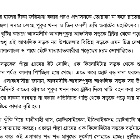
র হাজার টাকা জরিমানা করার পরও প্রশাসনকে তোয়াক্কা না করে রাতের
েলা সদরে চলছে পুকুর খনন ও তিন ফসলী জমি ভরাটের মহাউৎসব
বৃষ্টির কারণে আদমদীঘি-আবাদপুকুর আঞ্চলিক সড়কে ট্রাক্টর থেকে পড়
শুধু এই আঞ্চলিক সড়ক নয় উপজেলার বিভিন্ন সড়কে এমন চিত্র দেখ
নচলাচল ও পায়ে হেঁটে যাতায়াতকারীরা পড়েছেন চরম ভোগান্তিতে।
সড়কের পাঁল্লা গ্রামের ইট সোলিং এক কিলোমিটার সড়ক থেকে শ
ন পর্যন্ত কাদায় পি”চ্ছিল হয়ে গেছে। এতে করে ছোট বড় নানা ধরনের 
। এলাকাবাসীরা জানান, আদমদীঘি-আবাদপুকুর আঞ্চলিক সড়ক সহ 
প্রতিদিনই রাতের আঁধারে পুকুর খনন করে ট্রাক্টর দিয়ে মাটি বহন করা
রে ঢাকনা ব্যবহার না করায় প্রতিনিয়ত গাড়ি থেকে সড়কে পড়ে যায় মা
িতে কাদার সৃষ্টি হয়।
 ঝুঁকি নিয়ে যাত্রীবাহী বাস, মোটরসাইকেল, ইজিবাইকসহ ছোটখাটো য
 যাতায়াত করছে। এছাড়া পাঁল্লা গ্রামের এক কিলোমিটার সড়কে বর্তমা
ে করে ওই এলাকার শত শত মানুষের দুর্ভোগ পোহাতে হচ্ছে। স্থানী