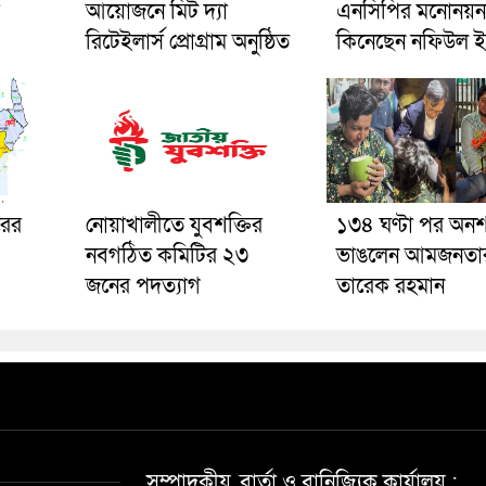
আয়োজনে মিট দ্যা
এনসিপির মনোনয়ন
রিটেইলার্স প্রোগ্রাম অনুষ্ঠিত
কিনেছেন নফিউল 
রের
নোয়াখালীতে যুবশক্তির
১৩৪ ঘণ্টা পর অন
নবগঠিত কমিটির ২৩
ভাঙলেন আমজনতা
জনের পদত্যাগ
তারেক রহমান
সম্পাদকীয়, বার্তা ও বানিজ্যিক কার্যালয় :