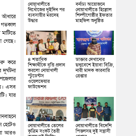
নোয়াখালীতে
বর্নাঢ্য আয়োজনে
নিখোঁজের দুইদিন পর
নোয়াখালীতে হিল্লোল
ব্যবসায়ীর মরদেহ
শিল্পীগোষ্ঠীর ইফতার
 আঁধারে
উদ্ধার
মাহফিল অনুষ্ঠিত
। গতকাল
া মাটিতে
া গেছে।
৪ শতাধিক
ডাক্তার দেখানোর
ুরু করে
শিক্ষার্থীকে বৃত্তি প্রদান
ছদ্মবেশে ইয়াবা বিক্রি,
দূর্ঘটনা
করলো নোয়াখালী
নারী মাদক কারবারি
স্টুডেন্টস
গ্রেপ্তার
উপজেলার
ওয়েলফেয়ার
 হয়। এসব
ফাউন্ডেশন
টি। যার
ানবাহনে
নে হেটেও
নোয়াখালীতে তেলের
নোয়াখালীতে বিদেশি
কৃত্রিম সংকট তৈরী
পিস্তলসহ দুই সন্ত্রাসী
য়রা আরও