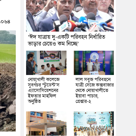
০৬৪
‘ঈদ যাত্রায় দু-একটি পরিবহন নির্ধারিত
ভাড়ার চেয়েও কম নিচ্ছে’
নোয়াখালী কলেজে
লাল সবুজ পরিবহনে
সুবর্ণচর স্টুডেন্ট’স
যাত্রী সেজে কক্সবাজার
এ্যাসোসিয়েশনের
থেকে নোয়াখালীতে
ইফতার মাহফিল
ইয়াবা পাচার,
অনুষ্ঠিত
গ্রেপ্তার-২