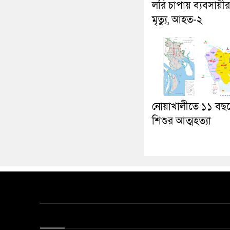
লরি চাপায় ব্যবসায়ীর
মৃত্যু, আহত-২
নোয়াখালীতে ১১ বছ
শিশুর আত্মহত্যা