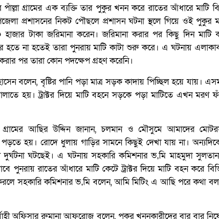
াঁল্লা গ্রামের এক ব্যক্তি তার পুকুর খনন করে রাতের আঁধারে মাটি বি
া প্রশাসনের নিকট পৌছলে প্রশাসন ঘটনা স্থলে গিয়ে ওই পুকুর 
 হাজার টাকা জরিমানা করেন। জরিমানা করার পর কিছু দিন মাটি কা
 হতে না হতেই তারা পুনরায় মাটি কাটা শুরু করে। এ ঘটনায় এলাকাব
করার পর তারা কোন পদক্ষেপ গ্রহণ করেনি।
েন বলেন, বৃষ্টির পানি পড়া মাত্র সড়ক কাদায় পিচ্ছিল হয়ে যায়। এ
ালাতে হয়। ট্রাক্টর দিয়ে মাটি বহনে সড়কে পড়া মাটিতে এখন মরণ ফা
লা গ্রামের আছির উদ্দিন জানান, চলমান ও মৌসুমে আমাদের মোট
 পড়তে হয়। রোদে ধুলায় গাড়ির সামনে কিছুই দেখা যায় না। অন্যদিকে 
 দুর্ঘটনা ঘটছেই। এ ঘটনায় সহকারি কমিশনার ভ‚মি মাহমুদা সুলতান
 পুনরায় রাতের আঁধারে মাটি কেটে ট্রাক্টর দিয়ে মাটি বহন করে বিভিন্
্ন করলে সহকারি কমিশনার ভ‚মি বলেন, আমি মিটিং এ আছি পরে কথা ব
র্বাহী অফিসার রুমানা আফরোজ বলেন, পুকুর খননকারীদের বার বার নি