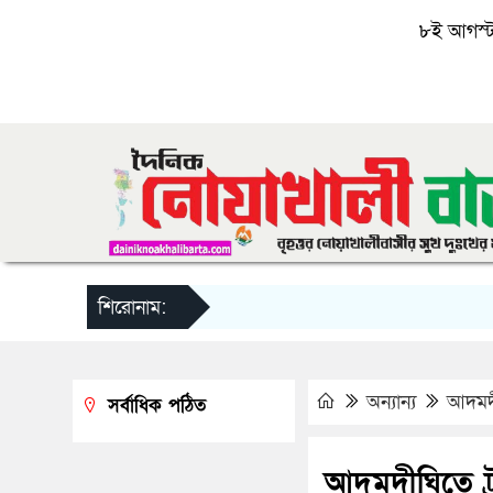
৮ই আগস্ট, 
শিরোনাম:
অন্যান্য
আদমদী
সর্বাধিক পঠিত
আদমদীঘিতে ট্র