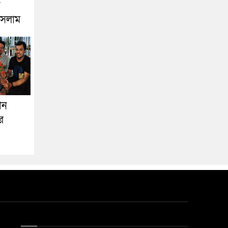
ইসলাম
শন
র