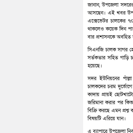
জানান, উপজেলা সদরের প
আসছেন। এই খবর উপজেল
এক্সেভেটর চালকের ৭০
থাকলেও কয়েক দিন পার
বার প্রশাসনকে অবহিত 
সিএনজি চালক সাগর হোস
সর্তকতার সহিত গাড়ি চ
হয়েছে।
সদর ইউনিয়নের পাঁল্
চালকদের চরম দুর্ভোগে
কাদায় প্রায়ই ছোটখাটো
জরিমানা করার পর কিভাবে
বিক্রি করছে এমন প্রশ
বিষয়টি এরিয়ে যান।
এ ব্যাপারে উপজেলা নি