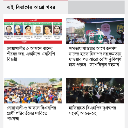
এই বিভাগের আরো খবর
নোয়াখালীর ৫ আসনে ধানের
ক্ষমতায় যাওয়ার আগে জনগণ
শীষের জয়, একটিতে এনসিপি
যাদের হাতে নিরাপদ নয়,ক্ষমতায়
বিজয়ী
যাওয়ার পর আরো বেশি ঝুঁকিপূর্ণ
হয়ে পড়বে : ডা.শফিকুর রহমান
নোয়াখালী-৬ আসনে বিএনপির
হাতিয়াতে বিএনপির দু্গ্রুপের
প্রার্থী পরিবর্তনের দাবিতে
সংঘর্ষ, আহত-২২
পথসভা