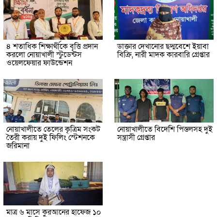
৪ শতাধিক শিক্ষার্থীকে বৃত্তি প্রদান
ডাক্তার দেখানোর ছদ্মবেশে ইয়াবা
করলো নোয়াখালী স্টুডেন্টস
বিক্রি, নারী মাদক কারবারি গ্রেপ্তার
ওয়েলফেয়ার ফাউন্ডেশন
নোয়াখালীতে তেলের কৃত্রিম সংকট
নোয়াখালীতে বিদেশি পিস্তলসহ দুই
তৈরী করায় দুই ফিলিং স্টেশনকে
সন্ত্রাসী গ্রেপ্তার
জরিমানা
মাত্র ৬ মাসে কুরআনের হাফেজ ১০