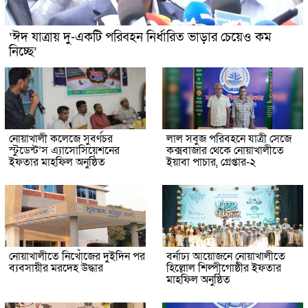
‘ঈদ যাত্রায় দু-একটি পরিবহন নির্ধারিত ভাড়ার চেয়েও কম
নিচ্ছে’
নোয়াখালী কলেজে সুবর্ণচর
লাল সবুজ পরিবহনে যাত্রী সেজে
স্টুডেন্ট’স এ্যাসোসিয়েশনের
কক্সবাজার থেকে নোয়াখালীতে
ইফতার মাহফিল অনুষ্ঠিত
ইয়াবা পাচার, গ্রেপ্তার-২
নোয়াখালীতে নিখোঁজের দুইদিন পর
বর্নাঢ্য আয়োজনে নোয়াখালীতে
ব্যবসায়ীর মরদেহ উদ্ধার
হিল্লোল শিল্পীগোষ্ঠীর ইফতার
মাহফিল অনুষ্ঠিত