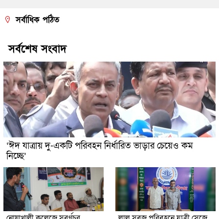
সর্বাধিক পঠিত
সর্বশেষ সংবাদ
‘ঈদ যাত্রায় দু-একটি পরিবহন নির্ধারিত ভাড়ার চেয়েও কম
নিচ্ছে’
নোয়াখালী কলেজে সুবর্ণচর
লাল সবুজ পরিবহনে যাত্রী সেজে