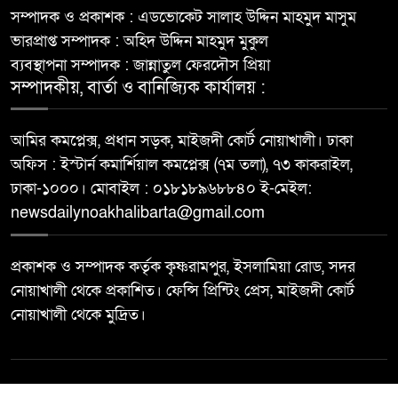
সম্পাদক ও প্রকাশক : এডভোকেট সালাহ উদ্দিন মাহমুদ মাসুম
ভারপ্রাপ্ত সম্পাদক : অহিদ উদ্দিন মাহমুদ মুকুল
ব্যবস্থাপনা সম্পাদক : জান্নাতুল ফেরদৌস প্রিয়া
সম্পাদকীয়, বার্তা ও বানিজ্যিক কার্যালয় :
আমির কমপ্লেক্স, প্রধান সড়ক, মাইজদী কোর্ট নোয়াখালী। ঢাকা
অফিস : ইস্টার্ন কমার্শিয়াল কমপ্লেক্স (৭ম তলা), ৭৩ কাকরাইল,
ঢাকা-১০০০। মোবাইল : ০১৮১৮৯৬৮৮৪০ ই-মেইল:
newsdailynoakhalibarta@gmail.com
প্রকাশক ও সম্পাদক কর্তৃক কৃষ্ণরামপুর, ইসলামিয়া রোড, সদর
নোয়াখালী থেকে প্রকাশিত। ফেন্সি প্রিন্টিং প্রেস, মাইজদী কোর্ট
নোয়াখালী থেকে মুদ্রিত।
© All rights reserved ©