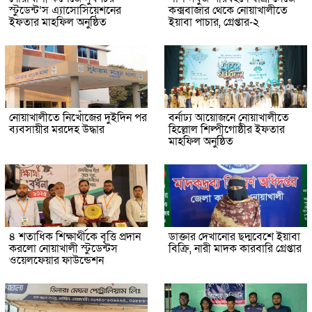
স্টুডেন্ট’স এ্যাসোসিয়েশনের
কক্সবাজার থেকে নোয়াখালীতে
ইফতার মাহফিল অনুষ্ঠিত
ইয়াবা পাচার, গ্রেপ্তার-২
নোয়াখালীতে নিখোঁজের দুইদিন পর
বর্নাঢ্য আয়োজনে নোয়াখালীতে
ব্যবসায়ীর মরদেহ উদ্ধার
হিল্লোল শিল্পীগোষ্ঠীর ইফতার
মাহফিল অনুষ্ঠিত
৪ শতাধিক শিক্ষার্থীকে বৃত্তি প্রদান
ডাক্তার দেখানোর ছদ্মবেশে ইয়াবা
করলো নোয়াখালী স্টুডেন্টস
বিক্রি, নারী মাদক কারবারি গ্রেপ্তার
ওয়েলফেয়ার ফাউন্ডেশন