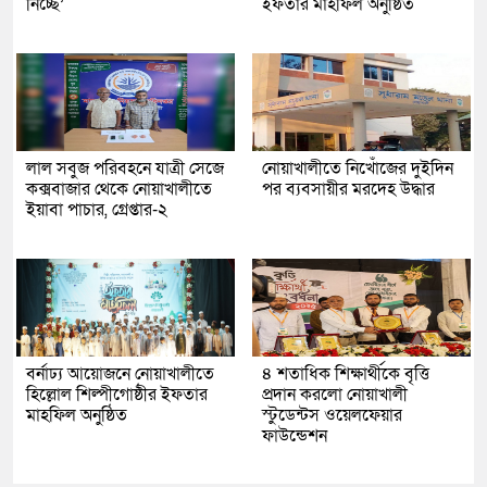
নিচ্ছে’
ইফতার মাহফিল অনুষ্ঠিত
লাল সবুজ পরিবহনে যাত্রী সেজে
নোয়াখালীতে নিখোঁজের দুইদিন
কক্সবাজার থেকে নোয়াখালীতে
পর ব্যবসায়ীর মরদেহ উদ্ধার
ইয়াবা পাচার, গ্রেপ্তার-২
বর্নাঢ্য আয়োজনে নোয়াখালীতে
৪ শতাধিক শিক্ষার্থীকে বৃত্তি
হিল্লোল শিল্পীগোষ্ঠীর ইফতার
প্রদান করলো নোয়াখালী
মাহফিল অনুষ্ঠিত
স্টুডেন্টস ওয়েলফেয়ার
ফাউন্ডেশন