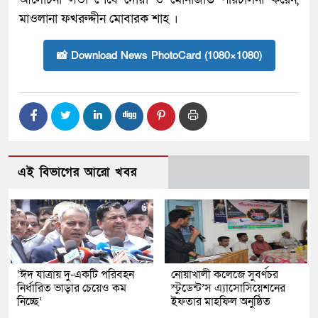
মাওলানা ফখরুদ্দীন মোবারক শাহ ।
📸 Download News PhotoCard (1080×1080)
এই বিভাগের আরো খবর
‘ঈদ যাত্রায় দু-একটি পরিবহন
নোয়াখালী কলেজে সুবর্ণচর
নির্ধারিত ভাড়ার চেয়েও কম
স্টুডেন্ট’স এ্যাসোসিয়েশনের
নিচ্ছে’
ইফতার মাহফিল অনুষ্ঠিত