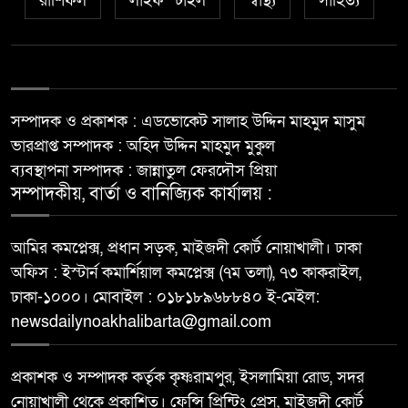
রাশিফল
লাইফ স্টাইল
স্বাস্থ্য
সাহিত্য
সম্পাদক ও প্রকাশক : এডভোকেট সালাহ উদ্দিন মাহমুদ মাসুম
ভারপ্রাপ্ত সম্পাদক : অহিদ উদ্দিন মাহমুদ মুকুল
ব্যবস্থাপনা সম্পাদক : জান্নাতুল ফেরদৌস প্রিয়া
সম্পাদকীয়, বার্তা ও বানিজ্যিক কার্যালয় :
আমির কমপ্লেক্স, প্রধান সড়ক, মাইজদী কোর্ট নোয়াখালী। ঢাকা
অফিস : ইস্টার্ন কমার্শিয়াল কমপ্লেক্স (৭ম তলা), ৭৩ কাকরাইল,
ঢাকা-১০০০। মোবাইল : ০১৮১৮৯৬৮৮৪০ ই-মেইল:
newsdailynoakhalibarta@gmail.com
প্রকাশক ও সম্পাদক কর্তৃক কৃষ্ণরামপুর, ইসলামিয়া রোড, সদর
নোয়াখালী থেকে প্রকাশিত। ফেন্সি প্রিন্টিং প্রেস, মাইজদী কোর্ট