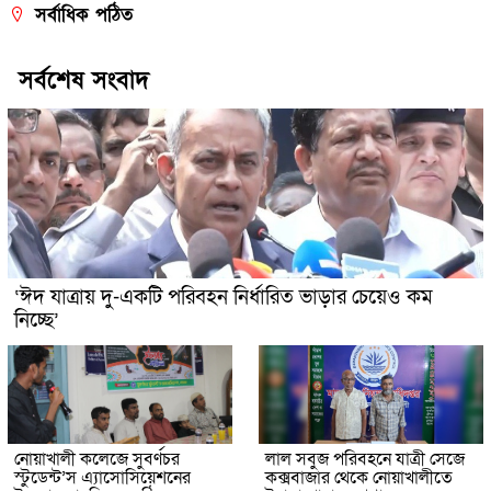
সর্বাধিক পঠিত
সর্বশেষ সংবাদ
‘ঈদ যাত্রায় দু-একটি পরিবহন নির্ধারিত ভাড়ার চেয়েও কম
নিচ্ছে’
নোয়াখালী কলেজে সুবর্ণচর
লাল সবুজ পরিবহনে যাত্রী সেজে
স্টুডেন্ট’স এ্যাসোসিয়েশনের
কক্সবাজার থেকে নোয়াখালীতে