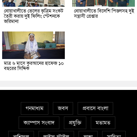
নোয়াখালীতে তেলের কৃত্রিম সংকট
নোয়াখালীতে বিদেশি পিস্তলসহ দুই
তৈরী করায় দুই ফিলিং স্টেশনকে
সন্ত্রাসী গ্রেপ্তার
জরিমানা
মাত্র ৬ মাসে কুরআনের হাফেজ ১০
বছরের সিদ্দিক
গনমাধ্যম
জবস
প্রবাসে বাংলা
ক্যাম্পাস সংবাদ
প্রযুক্তি
মতামত