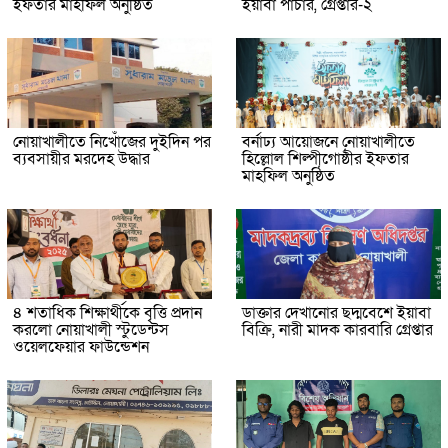
ইফতার মাহফিল অনুষ্ঠিত
ইয়াবা পাচার, গ্রেপ্তার-২
নোয়াখালীতে নিখোঁজের দুইদিন পর
বর্নাঢ্য আয়োজনে নোয়াখালীতে
ব্যবসায়ীর মরদেহ উদ্ধার
হিল্লোল শিল্পীগোষ্ঠীর ইফতার
মাহফিল অনুষ্ঠিত
৪ শতাধিক শিক্ষার্থীকে বৃত্তি প্রদান
ডাক্তার দেখানোর ছদ্মবেশে ইয়াবা
করলো নোয়াখালী স্টুডেন্টস
বিক্রি, নারী মাদক কারবারি গ্রেপ্তার
ওয়েলফেয়ার ফাউন্ডেশন