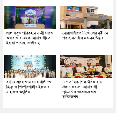
লাল সবুজ পরিবহনে যাত্রী সেজে
নোয়াখালীতে নিখোঁজের দুইদিন
কক্সবাজার থেকে নোয়াখালীতে
পর ব্যবসায়ীর মরদেহ উদ্ধার
ইয়াবা পাচার, গ্রেপ্তার-২
বর্নাঢ্য আয়োজনে নোয়াখালীতে
৪ শতাধিক শিক্ষার্থীকে বৃত্তি
হিল্লোল শিল্পীগোষ্ঠীর ইফতার
প্রদান করলো নোয়াখালী
মাহফিল অনুষ্ঠিত
স্টুডেন্টস ওয়েলফেয়ার
ফাউন্ডেশন