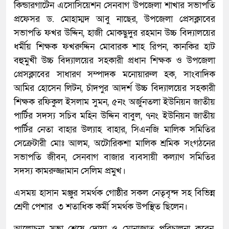
কিন্ডারগার্টেন এসোসিয়েশন সেনবাগ উপজেলা শাখার সভাপতি
প্রফেসর ড. মোহাম্মদ আবু নাছের, উপজেলা প্রেসক্লাবের
সভাপতি ফখর উদ্দিন, হাজী মোকছুদুর রহমান উচ্চ বিদ্যালয়ের
ধর্মীয় শিক্ষক ফখরুদ্দিন মোবারক শাহ রিপন, কানকির হাট
বহুমুখী উচ্চ বিদ্যালয়ের সহকারী প্রধান শিক্ষক ও উপজেলা
প্রেসক্লাবের সাধারণ সম্পাদক মনোয়ারুল হক, সাংবাদিক
আমির হোসেন লিটন, চাঁদপুর আদর্শ উচ্চ বিদ্যালয়ের সহকারী
শিক্ষক রফিকুল ইসলাম সুমন, ৫নং অর্জুনতলা ইউনিয়ন জাতীয়
পার্টির সদস্য সচিব মহিন উদ্দিন বাবুল, ৭নং ইউনিয়ন জাতীয়
পার্টির নেতা বাহার উল্যাহ বাহার, সিএনজি মালিক সমিতির
সেক্রেটারী মোঃ আলম, অটোরিকশা মালিক শ্রমিক সংগঠনের
সভাপতি জীবন, সেনবাগ বাজার ব্যবসায়ী কল্যাণ সমিতির
সদস্য কামরুজ্জামান সেলিম প্রমুখ।
এসময় হাসান মঞ্জুর সমর্থক গোষ্ঠীর সকল নেতৃবৃন্দ সহ বিভিন্ন
শ্রেণী পেশার ৩ শতাধিক কর্মী সমর্থক উপস্থিত ছিলেন।
আলোচনা সভা শেষে দোয়া ও মোনাজাত পরিচালনা করেন,