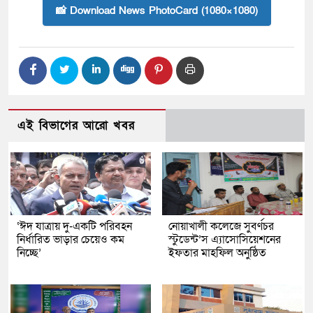
📸 Download News PhotoCard (1080×1080)
এই বিভাগের আরো খবর
‘ঈদ যাত্রায় দু-একটি পরিবহন
নোয়াখালী কলেজে সুবর্ণচর
নির্ধারিত ভাড়ার চেয়েও কম
স্টুডেন্ট’স এ্যাসোসিয়েশনের
নিচ্ছে’
ইফতার মাহফিল অনুষ্ঠিত