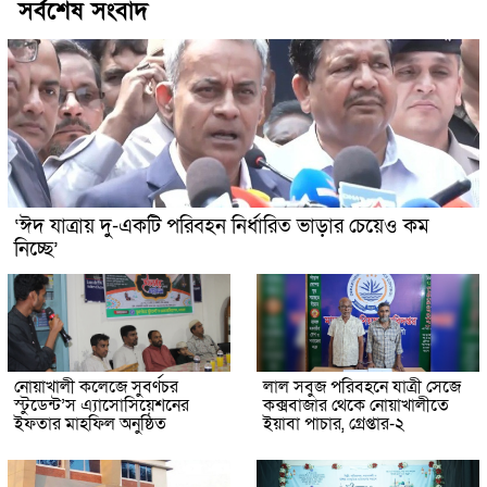
সর্বশেষ সংবাদ
‘ঈদ যাত্রায় দু-একটি পরিবহন নির্ধারিত ভাড়ার চেয়েও কম
নিচ্ছে’
নোয়াখালী কলেজে সুবর্ণচর
লাল সবুজ পরিবহনে যাত্রী সেজে
স্টুডেন্ট’স এ্যাসোসিয়েশনের
কক্সবাজার থেকে নোয়াখালীতে
ইফতার মাহফিল অনুষ্ঠিত
ইয়াবা পাচার, গ্রেপ্তার-২