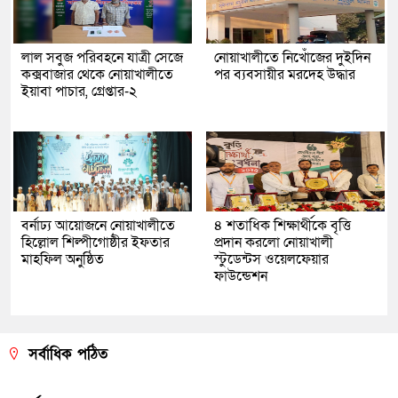
লাল সবুজ পরিবহনে যাত্রী সেজে
নোয়াখালীতে নিখোঁজের দুইদিন
কক্সবাজার থেকে নোয়াখালীতে
পর ব্যবসায়ীর মরদেহ উদ্ধার
ইয়াবা পাচার, গ্রেপ্তার-২
বর্নাঢ্য আয়োজনে নোয়াখালীতে
৪ শতাধিক শিক্ষার্থীকে বৃত্তি
হিল্লোল শিল্পীগোষ্ঠীর ইফতার
প্রদান করলো নোয়াখালী
মাহফিল অনুষ্ঠিত
স্টুডেন্টস ওয়েলফেয়ার
ফাউন্ডেশন
সর্বাধিক পঠিত