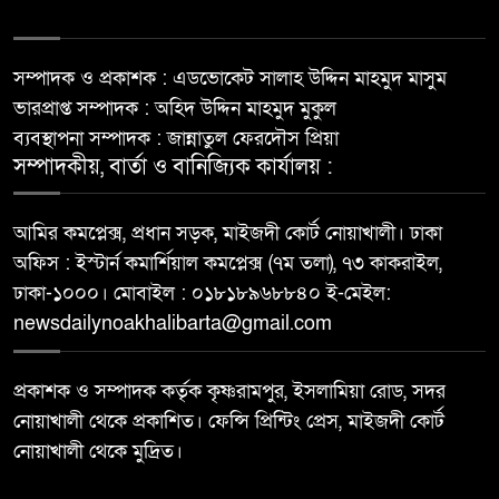
সম্পাদক ও প্রকাশক : এডভোকেট সালাহ উদ্দিন মাহমুদ মাসুম
ভারপ্রাপ্ত সম্পাদক : অহিদ উদ্দিন মাহমুদ মুকুল
ব্যবস্থাপনা সম্পাদক : জান্নাতুল ফেরদৌস প্রিয়া
সম্পাদকীয়, বার্তা ও বানিজ্যিক কার্যালয় :
আমির কমপ্লেক্স, প্রধান সড়ক, মাইজদী কোর্ট নোয়াখালী। ঢাকা
অফিস : ইস্টার্ন কমার্শিয়াল কমপ্লেক্স (৭ম তলা), ৭৩ কাকরাইল,
ঢাকা-১০০০। মোবাইল : ০১৮১৮৯৬৮৮৪০ ই-মেইল:
newsdailynoakhalibarta@gmail.com
প্রকাশক ও সম্পাদক কর্তৃক কৃষ্ণরামপুর, ইসলামিয়া রোড, সদর
নোয়াখালী থেকে প্রকাশিত। ফেন্সি প্রিন্টিং প্রেস, মাইজদী কোর্ট
নোয়াখালী থেকে মুদ্রিত।