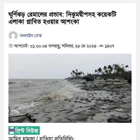
ঘূর্ণিঝড় রেমালের প্রভাব: নিঝুমদ্বীপসহ কয়েকটি
এলাকা প্লাবিত হওয়ার আশংকা
অনলাইন ডেস্ক
আপডেট: ০১:০০:০৪ অপরাহ্ণ, শনিবার, ২৫ মে ২০২৪
১৪০৭
আমির হামজা ( হাতিয়া প্রতিনিধি)-