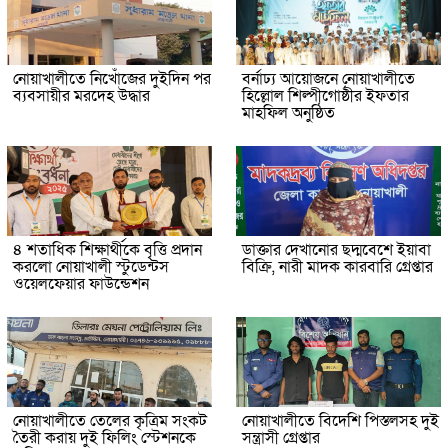
নোয়াখালীতে নিখোঁজের দুইদিন পর
বর্নাঢ্য আয়োজনে নোয়াখালীতে
ব্যবসায়ীর মরদেহ উদ্ধার
হিল্লোল শিল্পীগোষ্ঠীর ইফতার
মাহফিল অনুষ্ঠিত
৪ শতাধিক শিক্ষার্থীকে বৃত্তি প্রদান
ডাক্তার দেখানোর ছদ্মবেশে ইয়াবা
করলো নোয়াখালী স্টুডেন্টস
বিক্রি, নারী মাদক কারবারি গ্রেপ্তার
ওয়েলফেয়ার ফাউন্ডেশন
নোয়াখালীতে তেলের কৃত্রিম সংকট
নোয়াখালীতে বিদেশি পিস্তলসহ দুই
তৈরী করায় দুই ফিলিং স্টেশনকে
সন্ত্রাসী গ্রেপ্তার