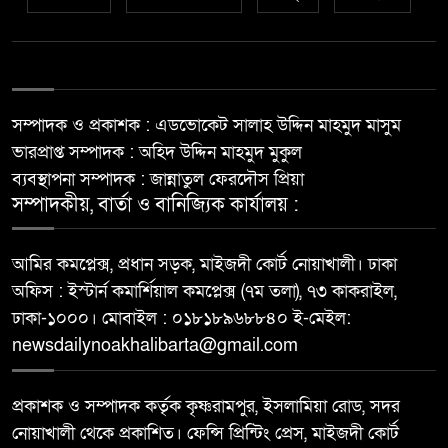
সম্পাদক ও প্রকাশক : এডভোকেট সালাহ উদ্দিন মাহমুদ মাসুম
ভারপ্রাপ্ত সম্পাদক : অহিদ উদ্দিন মাহমুদ মুকুল
ব্যবস্থাপনা সম্পাদক : জান্নাতুল ফেরদৌস প্রিয়া
সম্পাদকীয়, বার্তা ও বানিজ্যিক কার্যালয় :
আমির কমপ্লেক্স, প্রধান সড়ক, মাইজদী কোর্ট নোয়াখালী। ঢাকা
অফিস : ইস্টার্ন কমার্শিয়াল কমপ্লেক্স (৭ম তলা), ৭৩ কাকরাইল,
ঢাকা-১০০০। মোবাইল : ০১৮১৮৯৬৮৮৪০ ই-মেইল:
newsdailynoakhalibarta@gmail.com
প্রকাশক ও সম্পাদক কর্তৃক কৃষ্ণরামপুর, ইসলামিয়া রোড, সদর
নোয়াখালী থেকে প্রকাশিত। ফেন্সি প্রিন্টিং প্রেস, মাইজদী কোর্ট