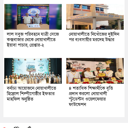
লাল সবুজ পরিবহনে যাত্রী সেজে
নোয়াখালীতে নিখোঁজের দুইদিন
কক্সবাজার থেকে নোয়াখালীতে
পর ব্যবসায়ীর মরদেহ উদ্ধার
ইয়াবা পাচার, গ্রেপ্তার-২
বর্নাঢ্য আয়োজনে নোয়াখালীতে
৪ শতাধিক শিক্ষার্থীকে বৃত্তি
হিল্লোল শিল্পীগোষ্ঠীর ইফতার
প্রদান করলো নোয়াখালী
মাহফিল অনুষ্ঠিত
স্টুডেন্টস ওয়েলফেয়ার
ফাউন্ডেশন