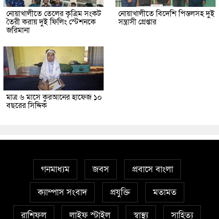
নোয়াখালীতে তেলের কৃত্রিম সংকট
নোয়াখালীতে বিদেশি পিস্তলসহ দুই
তৈরী করায় দুই ফিলিং স্টেশনকে
সন্ত্রাসী গ্রেপ্তার
জরিমানা
মাত্র ৬ মাসে কুরআনের হাফেজ ১০
বছরের সিদ্দিক
গনমাধ্যম
জবস
প্রবাসে বাংলা
ক্যাম্পাস সংবাদ
প্রযুক্তি
মতামত
রাশিফল
লাইফ স্টাইল
স্বাস্থ্য
সাহিত্য