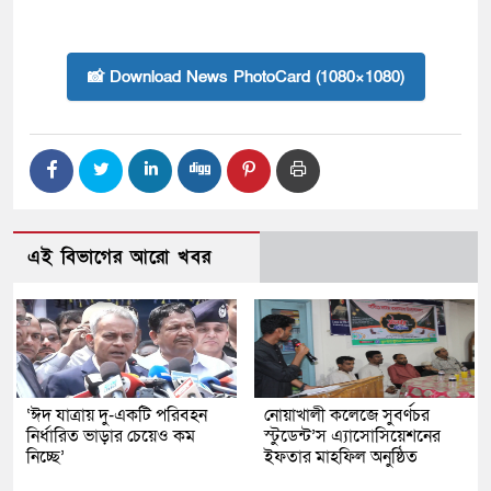
📸 Download News PhotoCard (1080×1080)
এই বিভাগের আরো খবর
‘ঈদ যাত্রায় দু-একটি পরিবহন
নোয়াখালী কলেজে সুবর্ণচর
নির্ধারিত ভাড়ার চেয়েও কম
স্টুডেন্ট’স এ্যাসোসিয়েশনের
নিচ্ছে’
ইফতার মাহফিল অনুষ্ঠিত