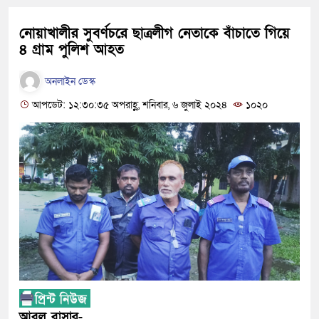
নোয়াখালীর সুবর্ণচরে ছাত্রলীগ নেতাকে বাঁচাতে গিয়ে
৪ গ্রাম পুলিশ আহত
অনলাইন ডেস্ক
আপডেট: ১২:৩০:৩৫ অপরাহ্ণ, শনিবার, ৬ জুলাই ২০২৪
১০২০
আবুল বাসার-