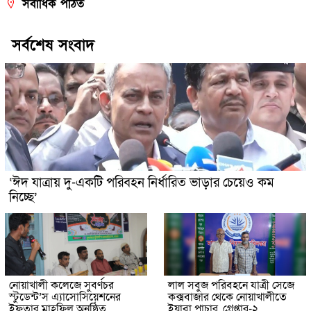
সর্বাধিক পঠিত
সর্বশেষ সংবাদ
‘ঈদ যাত্রায় দু-একটি পরিবহন নির্ধারিত ভাড়ার চেয়েও কম
নিচ্ছে’
নোয়াখালী কলেজে সুবর্ণচর
লাল সবুজ পরিবহনে যাত্রী সেজে
স্টুডেন্ট’স এ্যাসোসিয়েশনের
কক্সবাজার থেকে নোয়াখালীতে
ইফতার মাহফিল অনুষ্ঠিত
ইয়াবা পাচার, গ্রেপ্তার-২