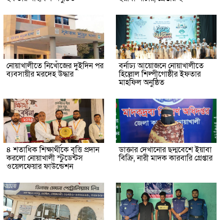
নোয়াখালীতে নিখোঁজের দুইদিন পর
বর্নাঢ্য আয়োজনে নোয়াখালীতে
ব্যবসায়ীর মরদেহ উদ্ধার
হিল্লোল শিল্পীগোষ্ঠীর ইফতার
মাহফিল অনুষ্ঠিত
৪ শতাধিক শিক্ষার্থীকে বৃত্তি প্রদান
ডাক্তার দেখানোর ছদ্মবেশে ইয়াবা
করলো নোয়াখালী স্টুডেন্টস
বিক্রি, নারী মাদক কারবারি গ্রেপ্তার
ওয়েলফেয়ার ফাউন্ডেশন