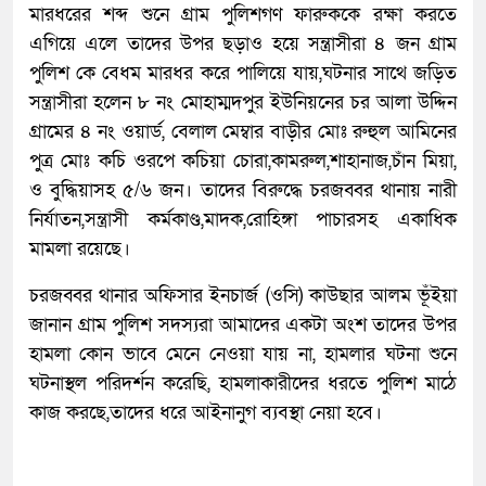
মারধরের শব্দ শুনে গ্রাম পুলিশগণ ফারুককে রক্ষা করতে
এগিয়ে এলে তাদের উপর ছড়াও হয়ে সন্ত্রাসীরা ৪ জন গ্রাম
পুলিশ কে বেধম মারধর করে পালিয়ে যায়,ঘটনার সাথে জড়িত
সন্ত্রাসীরা হলেন ৮ নং মোহাম্মদপুর ইউনিয়নের চর আলা উদ্দিন
গ্রামের ৪ নং ওয়ার্ড, বেলাল মেম্বার বাড়ীর মোঃ রুহুল আমিনের
পুত্র মোঃ কচি ওরপে কচিয়া চোরা,কামরুল,শাহানাজ,চাঁন মিয়া,
ও বুদ্ধিয়াসহ ৫/৬ জন। তাদের বিরুদ্ধে চরজব্বর থানায় নারী
নির্যাতন,সন্ত্রাসী কর্মকাণ্ড,মাদক,রোহিঙ্গা পাচারসহ একাধিক
মামলা রয়েছে।
চরজব্বর থানার অফিসার ইনচার্জ (ওসি) কাউছার আলম ভূঁইয়া
জানান গ্রাম পুলিশ সদস্যরা আমাদের একটা অংশ তাদের উপর
হামলা কোন ভাবে মেনে নেওয়া যায় না, হামলার ঘটনা শুনে
ঘটনাস্থল পরিদর্শন করেছি, হামলাকারীদের ধরতে পুলিশ মাঠে
কাজ করছে,তাদের ধরে আইনানুগ ব্যবস্থা নেয়া হবে।