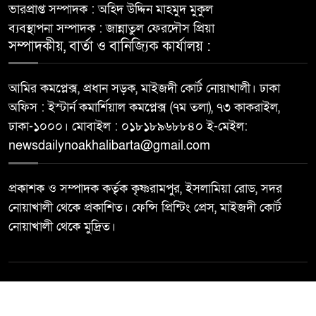
ভারপ্রাপ্ত সম্পাদক : অহিদ উদ্দিন মাহমুদ মুকুল
ব্যবস্থাপনা সম্পাদক : জান্নাতুল ফেরদৌস প্রিয়া
সম্পাদকীয়, বার্তা ও বানিজ্যিক কার্যালয় :
আমির কমপ্লেক্স, প্রধান সড়ক, মাইজদী কোর্ট নোয়াখালী। ঢাকা
অফিস : ইস্টার্ন কমার্শিয়াল কমপ্লেক্স (৭ম তলা), ৭৩ কাকরাইল,
ঢাকা-১০০০। মোবাইল : ০১৮১৮৯৬৮৮৪০ ই-মেইল:
newsdailynoakhalibarta@gmail.com
প্রকাশক ও সম্পাদক কর্তৃক কৃষ্ণরামপুর, ইসলামিয়া রোড, সদর
নোয়াখালী থেকে প্রকাশিত। ফেন্সি প্রিন্টিং প্রেস, মাইজদী কোর্ট
নোয়াখালী থেকে মুদ্রিত।
© All rights reserved ©
Best Web Design By
Trust Soft BD