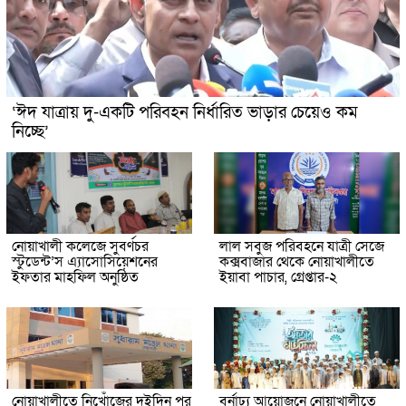
‘ঈদ যাত্রায় দু-একটি পরিবহন নির্ধারিত ভাড়ার চেয়েও কম
নিচ্ছে’
নোয়াখালী কলেজে সুবর্ণচর
লাল সবুজ পরিবহনে যাত্রী সেজে
স্টুডেন্ট’স এ্যাসোসিয়েশনের
কক্সবাজার থেকে নোয়াখালীতে
ইফতার মাহফিল অনুষ্ঠিত
ইয়াবা পাচার, গ্রেপ্তার-২
নোয়াখালীতে নিখোঁজের দুইদিন পর
বর্নাঢ্য আয়োজনে নোয়াখালীতে