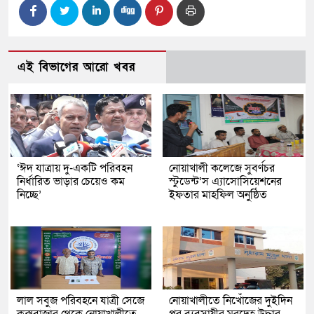
এই বিভাগের আরো খবর
‘ঈদ যাত্রায় দু-একটি পরিবহন
নোয়াখালী কলেজে সুবর্ণচর
নির্ধারিত ভাড়ার চেয়েও কম
স্টুডেন্ট’স এ্যাসোসিয়েশনের
নিচ্ছে’
ইফতার মাহফিল অনুষ্ঠিত
লাল সবুজ পরিবহনে যাত্রী সেজে
নোয়াখালীতে নিখোঁজের দুইদিন
কক্সবাজার থেকে নোয়াখালীতে
পর ব্যবসায়ীর মরদেহ উদ্ধার