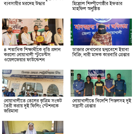
ব্যবসায়ীর মরদেহ উদ্ধার
হিল্লোল শিল্পীগোষ্ঠীর ইফতার
মাহফিল অনুষ্ঠিত
৪ শতাধিক শিক্ষার্থীকে বৃত্তি প্রদান
ডাক্তার দেখানোর ছদ্মবেশে ইয়াবা
করলো নোয়াখালী স্টুডেন্টস
বিক্রি, নারী মাদক কারবারি গ্রেপ্তার
ওয়েলফেয়ার ফাউন্ডেশন
নোয়াখালীতে তেলের কৃত্রিম সংকট
নোয়াখালীতে বিদেশি পিস্তলসহ দুই
তৈরী করায় দুই ফিলিং স্টেশনকে
সন্ত্রাসী গ্রেপ্তার
জরিমানা