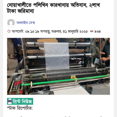
নোয়াখালীতে পলিথিন কারখানায় অভিযান, ২লাখ
টাকা জরিমানা
অনলাইন ডেস্ক
আপডেট: ০৯:১৫:১৯ অপরাহ্ণ, শুক্রবার, ৩১ জানুয়ারি ২০২৫
৯৬৪
স্টাফ রিপোর্টার: